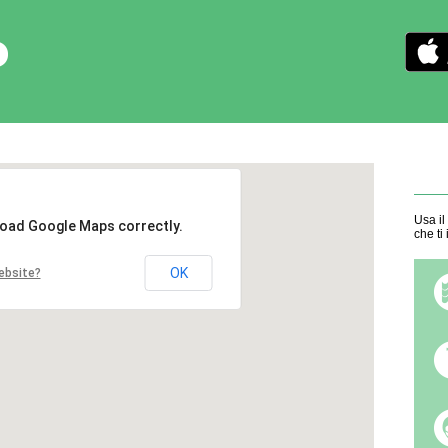
Usa il
 load Google Maps correctly.
che ti
OK
ebsite?